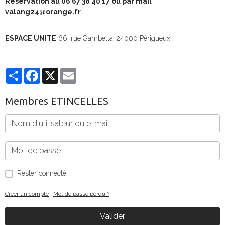
Reservation au 06 67 38 40 17 ou par mail
valang24@orange.fr
ESPACE UNITE
66, rue Gambetta, 24000 Périgueux
Partager
Facebook
X
Email
Membres ETINCELLES
Rester connecté
Créer un compte
|
Mot de passe perdu ?
Valider