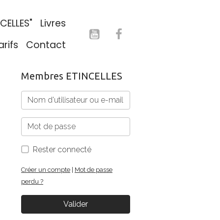
NCELLES"
Livres
arifs
Contact
Membres ETINCELLES
Rester connecté
Créer un compte
|
Mot de passe
perdu ?
Valider